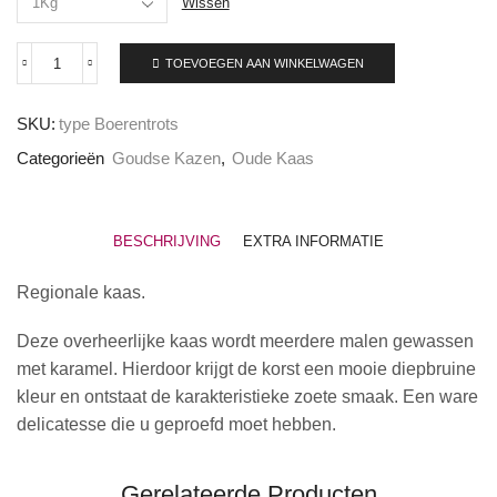
Wissen
TOEVOEGEN AAN WINKELWAGEN
Kaas
met
de
SKU:
type Boerentrots
Klaver
aantal
Categorieën
Goudse Kazen
,
Oude Kaas
BESCHRIJVING
EXTRA INFORMATIE
Regionale kaas.
Deze overheerlijke kaas wordt meerdere malen gewassen
met karamel. Hierdoor krijgt de korst een mooie diepbruine
kleur en ontstaat de karakteristieke zoete smaak. Een ware
delicatesse die u geproefd moet hebben.
Gerelateerde Producten