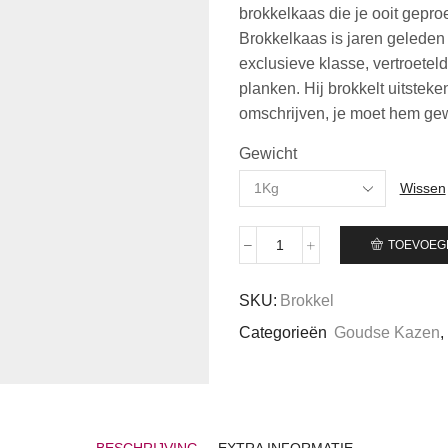
brokkelkaas die je ooit geproe
Brokkelkaas is jaren geleden 
exclusieve klasse, vertroetel
planken. Hij brokkelt uitsteken
omschrijven, je moet hem ge
Gewicht
Wissen
TOEVOEG
Brokkelkaas
aantal
SKU:
Brokkel
Categorieën
Goudse Kazen
,
BESCHRIJVING
EXTRA INFORMATIE