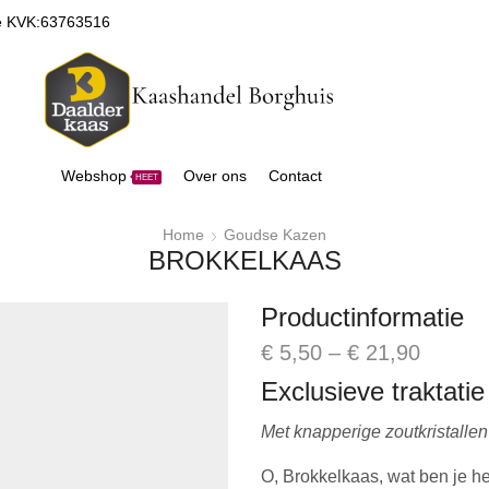
de KVK:63763516
Webshop
Over ons
Contact
HEET
Home
Goudse Kazen
BROKKELKAAS
Productinformatie
€
5,50
–
€
21,90
Exclusieve traktatie
Met knapperige zoutkristallen
O, Brokkelkaas, wat ben je he