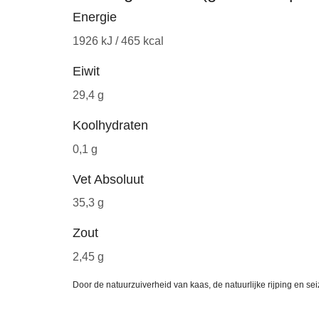
Energie
1926 kJ / 465 kcal
Eiwit
29,4 g
Koolhydraten
0,1 g
Vet Absoluut
35,3 g
Zout
2,45 g
Door de natuurzuiverheid van kaas, de natuurlijke rijping en s