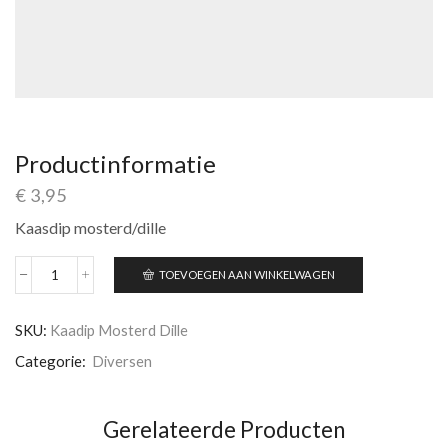
Productinformatie
€
3,95
Kaasdip mosterd/dille
TOEVOEGEN AAN WINKELWAGEN
Kaasdip
mosterd/dille
aantal
SKU:
Kaadip Mosterd Dille
Categorie:
Diversen
Gerelateerde Producten